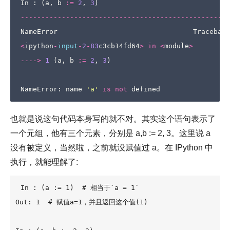
In
:
(
a
,
b
:=
2
,
3
)
---------------------------------------------------
NameError
Traceback
<
ipython
-
input
-
2
-
83
c3cb14fd64
>
in
<
module
>
---->
1
(
a
,
b
:=
2
,
3
)
NameError
:
name
'a'
is
not
defined
也就是说这句代码本身写的就不对。其实这个语句表示了
一个元组，他有三个元素，分别是 a,b := 2, 3。这里说 a
没有被定义，当然啦，之前就没赋值过 a。在 IPython 中
执行，就能理解了:
In : (a := 1)  # 相当于`a = 1`

Out: 1  # 赋值a=1，并且返回这个值(1)
