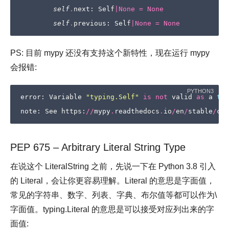
self
.
next
:
Self
|
None
=
None
self
.
previous
:
Self
|
None
=
None
PS: 目前 mypy 还没有支持这个新特性，现在运行 mypy
会报错:
error
:
Variable
"typing.Self"
is
not
valid
as
a
typ
note
:
See
https
:
//
mypy
.
readthedocs
.
io
/
en
/
stable
/
com
PEP 675 – Arbitrary Literal String Type
在说这个 LiteralString 之前，先说一下在 Python 3.8 引入
的 Literal，会让你更容易理解。Literal 的意思是字面值，
常见的字符串、数字、列表、字典、布尔值等都可以作为\
字面值。typing.Literal 的意思是可以接受对应列出来的字
面值: