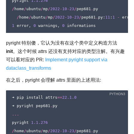
pyright
1.1.276
/
home
/
ubuntu
/
mp
/
2022
-
10
-
23
/
pep681
.
py
/
home
/
ubuntu
/
mp
/
2022
-
10
-
23
/
pep681
.
py
:
11
:
1
-
error
1
error
,
0
warnings
,
0
informations
pyright 特别傻，它认为没有在这个类中定义构造方法
init
。这个时候 attrs 还没有支持对应的类型注解。有兴趣
可以看对应的 PR:
Implement pyright support via
dataclass_transforms
在之后，pyright 会理解 attrs 里面的上述用法:
➜
pip
install
attrs
==
22.1.0
➜
pyright
pep681
.
py
...
pyright
1.1.276
/
home
/
ubuntu
/
mp
/
2022
-
10
-
23
/
pep681
.
py