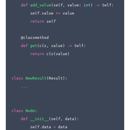
def
add_value
(
self
,
value
:
int
)
->
Self
:
self
.
value
+=
value
return
self
@classmethod
def
get
(
cls
,
value
)
->
Self
:
return
cls
(
value
)
class
NewResult
(
Result
):
...
class
Node
:
def
__init__
(
self
,
data
):
self
.
data
=
data