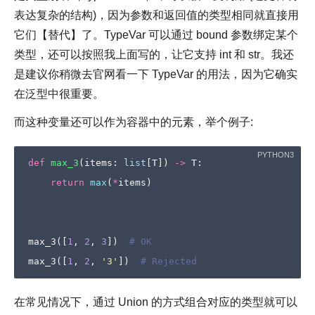
表达复杂的结构)，因为参数和返回值的类型相同就直接用
它们【替代】了。TypeVar 可以通过 bound 参数绑定某个
类型，还可以按照我上面写的，让它支持 int 和 str。我还
是建议你稍微去官网看一下 TypeVar 的用法，因为它确实
在泛型中很重要。
而这种变量还可以作为容器中的元素，举个例子:
def
max_3
(
items
:
list
[
T
])
->
T
:
return
max
(
*
items
)
max_3
([
1
,
2
,
3
])
# OK
max_3
([
1
,
2
,
'3'
])
# Rejected
在常见情况下，通过 Union 的方式组合对应的类型就可以