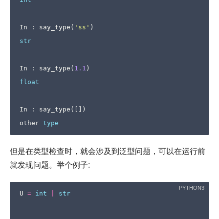
In
:
say_type
(
'ss'
)
str
In
:
say_type
(
1.1
)
float
In
:
say_type
([])
other
type
但是在类型检查时，就会涉及到泛型问题，可以在运行前
就发现问题。举个例子:
U
=
int
|
str