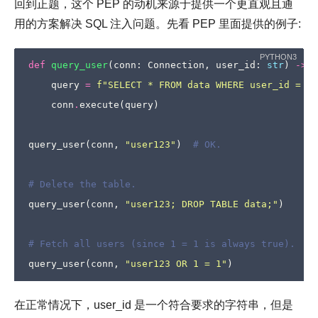
回到正题，这个 PEP 的动机来源于提供一个更直观且通
用的方案解决 SQL 注入问题。先看 PEP 里面提供的例子:
def
query_user
(
conn
:
Connection
,
user_id
:
str
)
->
U
query
=
f
"SELECT * FROM data WHERE user_id = 
{
u
conn
.
execute
(
query
)
query_user
(
conn
,
"user123"
)
# OK.
# Delete the table.
query_user
(
conn
,
"user123; DROP TABLE data;"
)
# Fetch all users (since 1 = 1 is always true).
query_user
(
conn
,
"user123 OR 1 = 1"
)
在正常情况下，user_id 是一个符合要求的字符串，但是