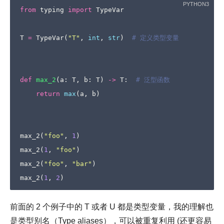
from
typing
import
TypeVar
T
=
TypeVar
(
"T"
,
int
,
str
)
# 定义类型变量
def
max_2
(
a
:
T
,
b
:
T
)
->
T
:
# 泛型函数
return
max
(
a
,
b
)
max_2
(
"foo"
,
1
)
max_2
(
1
,
"foo"
)
max_2
(
"foo"
,
"bar"
)
max_2
(
1
,
2
)
前面的 2 个例子中的 T 或者 U 都是类型变量，我的理解也
是类型别名（Type aliases），可以被重复利用 (还更容易