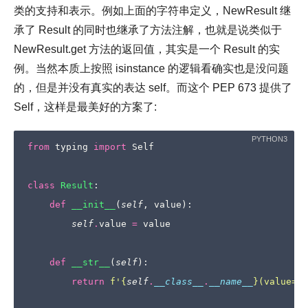
类的支持和表示。例如上面的字符串定义，NewResult 继
承了 Result 的同时也继承了方法注解，也就是说类似于
NewResult.get 方法的返回值，其实是一个 Result 的实
例。当然本质上按照 isinstance 的逻辑看确实也是没问题
的，但是并没有真实的表达 self。而这个 PEP 673 提供了
Self，这样是最美好的方案了:
from
typing
import
Self
class
Result
:
def
__init__
(
self
,
value
):
self
.
value
=
value
def
__str__
(
self
):
return
f
'
{
self
.
__class__
.
__name__
}
(value=
{
s