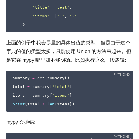
'title'
:
'test'
,
'items'
:
[
'1'
,
'2'
]
}
上面的例子中我会尽量的具体出值的类型，但是由于这个
字典的值的类型太多，只能使用 Union 的方法串起来。但
是它在 mypy 哪里却不够明确。比如执行这么一段逻辑:
summary
=
get_summary
()
total
=
summary
[
'total'
]
items
=
summary
[
'items'
]
print
(
total
/
len
(
items
))
mypy 会抛错: