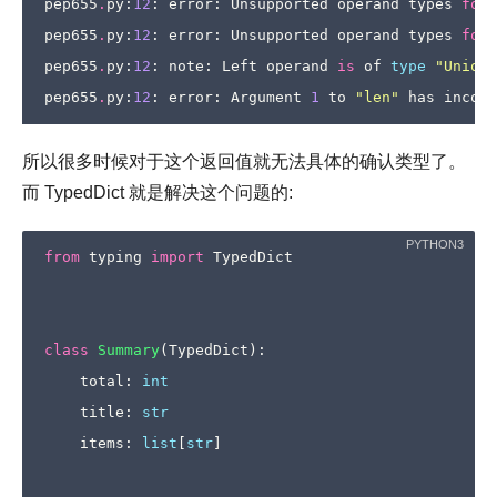
pep655
.
py
:
12
:
error
:
Unsupported
operand
types
for
pep655
.
py
:
12
:
error
:
Unsupported
operand
types
for
pep655
.
py
:
12
:
note
:
Left
operand
is
of
type
"Union[
pep655
.
py
:
12
:
error
:
Argument
1
to
"len"
has
incomp
所以很多时候对于这个返回值就无法具体的确认类型了。
而 TypedDict 就是解决这个问题的:
from
typing
import
TypedDict
class
Summary
(
TypedDict
):
total
:
int
title
:
str
items
:
list
[
str
]