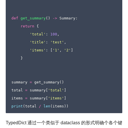
def
get_summary
()
->
Summary
:
return
{
'total'
:
100
,
'title'
:
'test'
,
'items'
:
[
'1'
,
'2'
]
}
summary
=
get_summary
()
total
=
summary
[
'total'
]
items
=
summary
[
'items'
]
print
(
total
/
len
(
items
))
TypedDict 通过一个类似于 dataclass 的形式明确个各个键