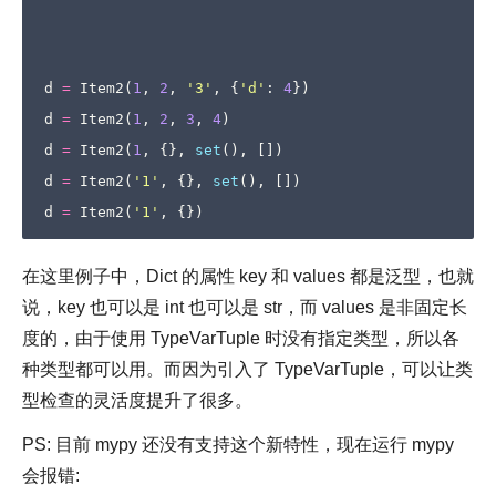
d
=
Item2
(
1
,
2
,
'3'
,
{
'd'
:
4
})
d
=
Item2
(
1
,
2
,
3
,
4
)
d
=
Item2
(
1
,
{},
set
(),
[])
d
=
Item2
(
'1'
,
{},
set
(),
[])
d
=
Item2
(
'1'
,
{})
在这里例子中，Dict 的属性 key 和 values 都是泛型，也就
说，key 也可以是 int 也可以是 str，而 values 是非固定长
度的，由于使用 TypeVarTuple 时没有指定类型，所以各
种类型都可以用。而因为引入了 TypeVarTuple，可以让类
型检查的灵活度提升了很多。
PS: 目前 mypy 还没有支持这个新特性，现在运行 mypy
会报错: