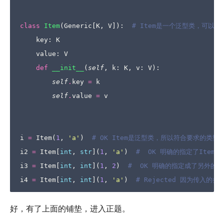
class
Item
(
Generic
[
K
,
V
]):
# Item是一个泛型类，可以
key
:
K
value
:
V
def
__init__
(
self
,
k
:
K
,
v
:
V
):
self
.
key
=
k
self
.
value
=
v
i
=
Item
(
1
,
'a'
)
# OK Item是泛型类，所以符合要求的类
i2
=
Item
[
int
,
str
](
1
,
'a'
)
#  OK 明确的指定了Item的
i3
=
Item
[
int
,
int
](
1
,
2
)
#  OK 明确的指定成了另外的
i4
=
Item
[
int
,
int
](
1
,
'a'
)
# Rejected 因为传入的
好，有了上面的铺垫，进入正题。