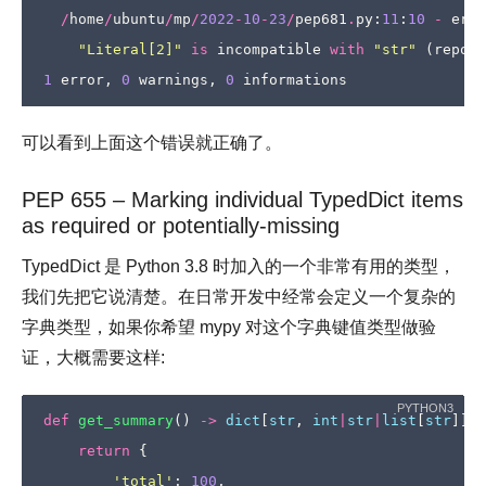
/
home
/
ubuntu
/
mp
/
2022
-
10
-
23
/
pep681
.
py
:
11
:
10
-
erro
"Literal[2]"
is
incompatible
with
"str"
(
report
1
error
,
0
warnings
,
0
informations
可以看到上面这个错误就正确了。
PEP 655 – Marking individual TypedDict items
as required or potentially-missing
TypedDict 是 Python 3.8 时加入的一个非常有用的类型，
我们先把它说清楚。在日常开发中经常会定义一个复杂的
字典类型，如果你希望 mypy 对这个字典键值类型做验
证，大概需要这样:
def
get_summary
()
->
dict
[
str
,
int
|
str
|
list
[
str
]]:
return
{
'total'
:
100
,