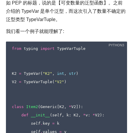
如 PEP 的标题，说的是【可变数量的泛型函数】。之前
介绍的 TypeVar 是单个泛型，而这次引入了数量不确定的
泛型类型 TypeVarTuple。
我们看一个例子就能理解了:
from
typing
import
TypeVarTuple
K2
=
TypeVar
(
"K2"
,
int
,
str
)
V2
=
TypeVarTuple
(
"V2"
)
class
Item2
(
Generic
[
K2
,
*
V2
]):
def
__init__
(
self
,
k
:
K2
,
*
v
:
*
V2
):
self
.
key
=
k
self
.
values
=
v