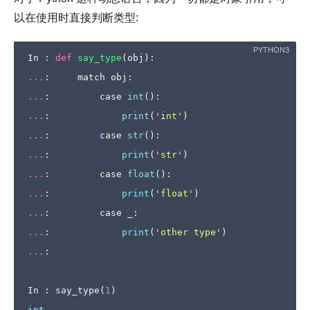
以在使用时直接判断类型:
In
:
def
say_type
(
obj
):
...
:
match
obj
:
...
:
case
int
():
...
:
print
(
'int'
)
...
:
case
str
():
...
:
print
(
'str'
)
...
:
case
float
():
...
:
print
(
'float'
)
...
:
case
_
:
...
:
print
(
'other type'
)
...
:
In
:
say_type
(
1
)
int