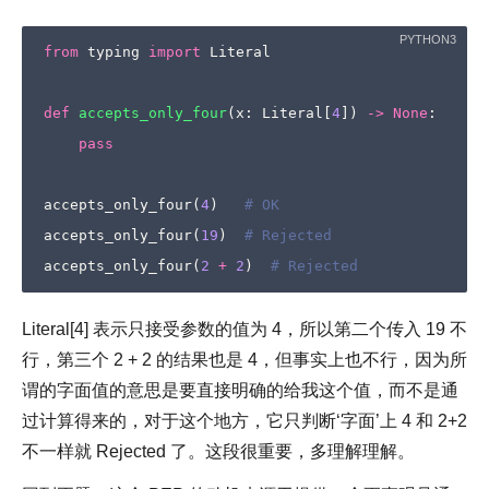
from
typing
import
Literal
def
accepts_only_four
(
x
:
Literal
[
4
])
->
None
:
pass
accepts_only_four
(
4
)
# OK
accepts_only_four
(
19
)
# Rejected
accepts_only_four
(
2
+
2
)
# Rejected
Literal[4] 表示只接受参数的值为 4，所以第二个传入 19 不
行，第三个 2 + 2 的结果也是 4，但事实上也不行，因为所
谓的字面值的意思是要直接明确的给我这个值，而不是通
过计算得来的，对于这个地方，它只判断‘字面’上 4 和 2+2
不一样就 Rejected 了。这段很重要，多理解理解。