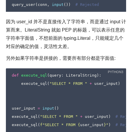
query_user
(
conn
,
input
())
# Rejected
因为 user_id 并不是直接传入了字符串，而是通过 input 计
算而来。LiteralString 就如 PEP 的标题，可以表示任意的
字符串字面值，不想前面的 typing.Literal，只能规定几个
对应的确定的值，灵活性太差。
另外如果字符串是拼接的，需要所有部分都是字面值:
def
execute_sql
(
query
:
LiteralString
):
execute_sql
(
"SELECT * FROM "
+
user_input
)
user_input
=
input
()
execute_sql
(
"SELECT * FROM "
+
user_input
)
# Rejec
execute_sql
(
f
"SELECT * FROM 
{
user_input
}
"
)
# Rejec