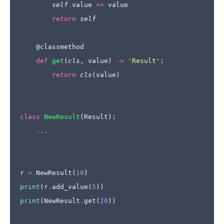
self
.
value
+=
value
return
self
@classmethod
def
get
(
cls
,
value
)
->
'Result'
:
return
cls
(
value
)
class
NewResult
(
Result
):
...
r
=
NewResult
(
10
)
print
(
r
.
add_value
(
5
))
print
(
NewResult
.
get
(
20
))