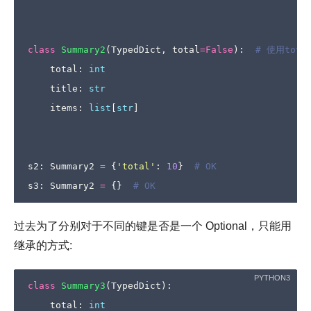
class
Summary2
(
TypedDict
,
total
=
False
):
# 使用tot
total
:
int
title
:
str
items
:
list
[
str
]
s2
:
Summary2
=
{
'total'
:
10
}
# OK
s3
:
Summary2
=
{}
# OK
过去为了分别对于不同的键是否是一个 Optional，只能用
继承的方式:
class
Summary3
(
TypedDict
):
total
:
int