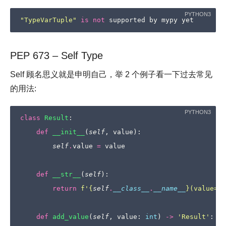
"TypeVarTuple"
is
not
supported
by
mypy
yet
PEP 673 – Self Type
Self 顾名思义就是申明自己，举 2 个例子看一下过去常见
的用法:
class
Result
:
def
__init__
(
self
,
value
):
self
.
value
=
value
def
__str__
(
self
):
return
f
'
{
self
.
__class__
.
__name__
}
(value=
{
s
def
add_value
(
self
,
value
:
int
)
->
'Result'
: