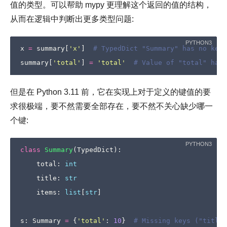
值的类型。可以帮助 mypy 更理解这个返回的值的结构，
从而在逻辑中判断出更多类型问题:
x
=
summary
[
'x'
]
# TypedDict "Summary" has no key 
summary
[
'total'
]
=
'total'
# Value of "total" has 
但是在 Python 3.11 前，它在实现上对于定义的键值的要
求很极端，要不然需要全部存在，要不然不关心缺少哪一
个键:
class
Summary
(
TypedDict
):
total
:
int
title
:
str
items
:
list
[
str
]
s
:
Summary
=
{
'total'
:
10
}
# Missing keys ("title"