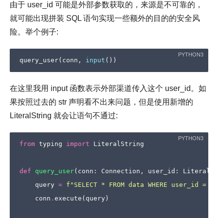
由于 user_id 可能是外部参数获取的，来源是不可靠的，
就可能出现拼装 SQL 语句实现一些额外的目的的安全风
险。举个例子:
query_user
(
conn
,
input
())
在这里我用 input 函数表示外部渠道传入这个 user_id。如
果按照过去的 str 声明看不出来问题，但是使用新增的
LiteralString 就会让语句不通过:
from
typing
import
LiteralString
def
query_user
(
conn
:
Connection
,
user_id
:
LiteralSt
query
=
f
"SELECT * FROM data WHERE user_id = 
{
u
conn
.
execute
(
query
)