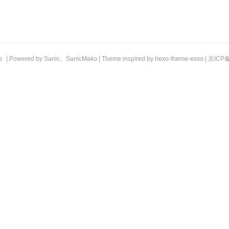
b
| Powered by
Sanic
、
SanicMako
| Theme inspired by
hexo-theme-xoxo
|
京ICP备